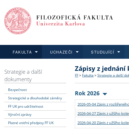
FAKULTA
UCHAZEČI
STUDUJÍCÍ
Zápisy z jednání
FAKULTA
UCHAZEČI
STUDUJÍCÍ
VĚDA A VÝZKUM
ZAHRANIČÍ
Struktura a historie
Co studovat a jak se přihlá
Bakalářské a magisterské
O vědě a výzkumu na FF
Aktuální nabídky a výběrov
Strategie a další
FF
>
Fakulta
>
Strategie a další d
dokumenty
Dozvědět se více
Podat přihlášku
Dozvědět se více
Dozvědět se více
Dozvědět se více
Strategie a další dokumen
Učitelské studijní program
Doktorské studium
Akademické kvalifikace
Vyjíždějící studenti
Bezpečnost
Rok 2026
Strategické a dlouhodobé záměry
Podpora a benefity pro z
Informace k průběhu přijím
Rigorózní řízení
Granty a projekty
Přijíždějící studenti
2026-05-04 Zápis z rozšířeného
FF UK pro udržitelnost
Absolventi fakulty
Vyjíždějící zaměstnanci
2026-04-27 Zápis z užšího kole
Výroční zprávy
2026-04-20 Zápis z užšího kole
Platné vnitřní předpisy FF UK
Fakultní školy FF UK