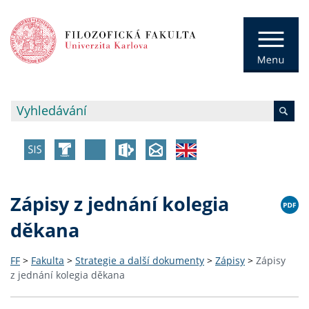
Zápisy z jednání kolegia
děkana
FF
>
Fakulta
>
Strategie a další dokumenty
>
Zápisy
>
Zápisy
z jednání kolegia děkana