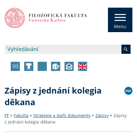
Zápisy z jednání kolegia
děkana
FF
>
Fakulta
>
Strategie a další dokumenty
>
Zápisy
>
Zápisy
z jednání kolegia děkana