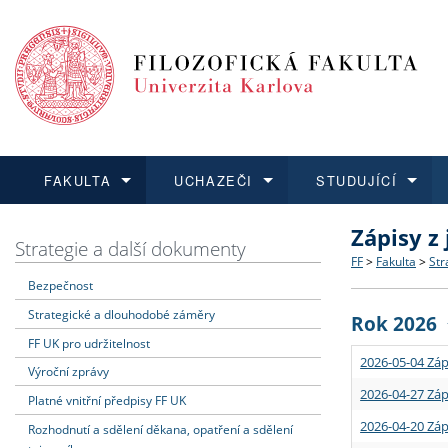
FAKULTA
UCHAZEČI
STUDUJÍCÍ
Zápisy z
FAKULTA
UCHAZEČI
STUDUJÍCÍ
VĚDA A VÝZKUM
ZAHRANIČÍ
Struktura a
Co studova
Bakalářsk
O vědě a 
Aktuální n
Strategie a další dokumenty
FF
>
Fakulta
>
Str
Bezpečnost
Dozvědět se více
Podat přihlášku
Dozvědět se více
Dozvědět se více
Dozvědět se více
Strategie 
Učitelské 
Doktorské
Akademické
Vyjíždějící
Strategické a dlouhodobé záměry
Rok 2026
Podpora a
Informace 
Rigorózní 
Granty a p
Přijíždějíc
FF UK pro udržitelnost
2026-05-04 Záp
Výroční zprávy
Absolventi
Vyjíždějíc
2026-04-27 Záp
Platné vnitřní předpisy FF UK
2026-04-20 Záp
Rozhodnutí a sdělení děkana, opatření a sdělení
Fakultní š