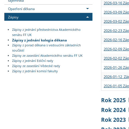
tajemníka
2026-03-16 Záp
Opatření děkana
2026-03-09 Záp
Zápisy
2026-03-02 Záp
Zápisy z jednání předsednictva Akademického
2026-02-23 Záp
senátu FF UK
2026-02-16 Záp
Zápisy z jednání kolegia děkana
Zápisy z porad děkana s vedoucími základních
2026-02-09 Záp
součástí
Zápisy ze zasedání Akademického senátu FF UK
2026-02-02 Záp
Zápisy z jednání Ediční rady
Zápisy ze zasedání Vědecké rady
2026-01-26 Záp
Zápisy z jednání komisí fakulty
2026-01-12 Záp
2026-01-05 Záp
Rok 2025
Rok 2024
Rok 2023