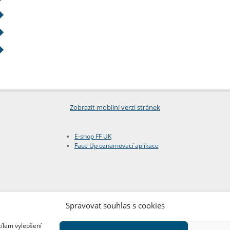
Zobrazit mobilní verzi stránek
E-shop FF UK
Face Up oznamovací aplikace
Spravovat souhlas s cookies
cílem vylepšení