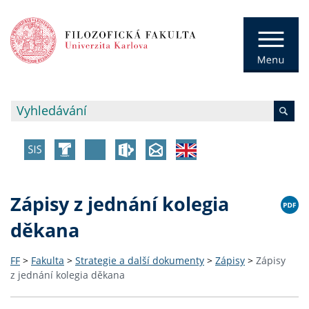
Zápisy z jednání kolegia
děkana
FF
>
Fakulta
>
Strategie a další dokumenty
>
Zápisy
>
Zápisy
z jednání kolegia děkana