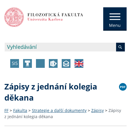
Zápisy z jednání kolegia
děkana
FF
>
Fakulta
>
Strategie a další dokumenty
>
Zápisy
>
Zápisy
z jednání kolegia děkana