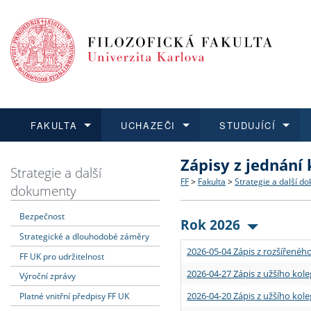
FAKULTA
UCHAZEČI
STUDUJÍCÍ
Zápisy z jednání
FAKULTA
UCHAZEČI
STUDUJÍCÍ
VĚDA A VÝZKUM
ZAHRANIČÍ
Struktura a historie
Co studovat a jak se přihlá
Bakalářské a magisterské
O vědě a výzkumu na FF
Aktuální nabídky a výběrov
Strategie a další
FF
>
Fakulta
>
Strategie a další d
dokumenty
Dozvědět se více
Podat přihlášku
Dozvědět se více
Dozvědět se více
Dozvědět se více
Strategie a další dokumen
Učitelské studijní program
Doktorské studium
Akademické kvalifikace
Vyjíždějící studenti
Bezpečnost
Rok 2026
Strategické a dlouhodobé záměry
Podpora a benefity pro z
Informace k průběhu přijím
Rigorózní řízení
Granty a projekty
Přijíždějící studenti
2026-05-04 Zápis z rozšířeného
FF UK pro udržitelnost
Absolventi fakulty
Vyjíždějící zaměstnanci
2026-04-27 Zápis z užšího kole
Výroční zprávy
2026-04-20 Zápis z užšího kole
Platné vnitřní předpisy FF UK
Fakultní školy FF UK