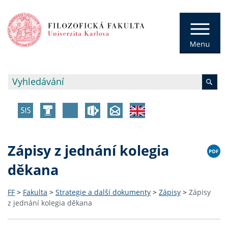
Zápisy z jednání kolegia
děkana
FF
>
Fakulta
>
Strategie a další dokumenty
>
Zápisy
>
Zápisy
z jednání kolegia děkana