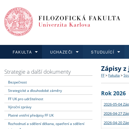
FAKULTA
UCHAZEČI
STUDUJÍCÍ
Zápisy z
FAKULTA
UCHAZEČI
STUDUJÍCÍ
VĚDA A VÝZKUM
ZAHRANIČÍ
Struktura a
Co studova
Bakalářsk
O vědě a 
Aktuální n
Strategie a další dokumenty
FF
>
Fakulta
>
Str
Bezpečnost
Dozvědět se více
Podat přihlášku
Dozvědět se více
Dozvědět se více
Dozvědět se více
Strategie 
Učitelské 
Doktorské
Akademické
Vyjíždějící
Strategické a dlouhodobé záměry
Rok 2026
Podpora a
Informace 
Rigorózní 
Granty a p
Přijíždějíc
FF UK pro udržitelnost
2026-05-04 Záp
Výroční zprávy
Absolventi
Vyjíždějíc
2026-04-27 Záp
Platné vnitřní předpisy FF UK
2026-04-20 Záp
Rozhodnutí a sdělení děkana, opatření a sdělení
Fakultní š