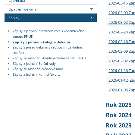
tajemníka
2026-03-16 Záp
Opatření děkana
2026-03-09 Záp
Zápisy
2026-03-02 Záp
Zápisy z jednání předsednictva Akademického
2026-02-23 Záp
senátu FF UK
2026-02-16 Záp
Zápisy z jednání kolegia děkana
Zápisy z porad děkana s vedoucími základních
2026-02-09 Záp
součástí
Zápisy ze zasedání Akademického senátu FF UK
2026-02-02 Záp
Zápisy z jednání Ediční rady
Zápisy ze zasedání Vědecké rady
2026-01-26 Záp
Zápisy z jednání komisí fakulty
2026-01-12 Záp
2026-01-05 Záp
Rok 2025
Rok 2024
Rok 2023