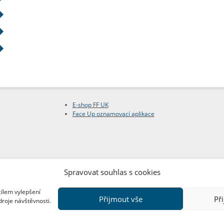
E-shop FF UK
Face Up oznamovací aplikace
Spravovat souhlas s cookies
cílem vylepšení
Přijmout vše
Př
droje návštěvnosti.
Copyright © FF UK 2026
Design:
Red Peppers