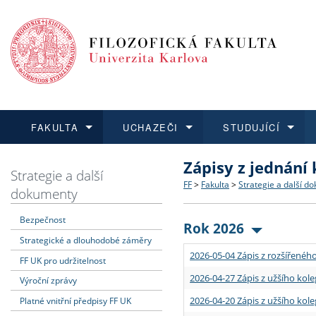
FAKULTA
UCHAZEČI
STUDUJÍCÍ
Zápisy z jednání
FAKULTA
UCHAZEČI
STUDUJÍCÍ
VĚDA A VÝZKUM
ZAHRANIČÍ
Struktura a historie
Co studovat a jak se přihlá
Bakalářské a magisterské
O vědě a výzkumu na FF
Aktuální nabídky a výběrov
Strategie a další
FF
>
Fakulta
>
Strategie a další d
dokumenty
Dozvědět se více
Podat přihlášku
Dozvědět se více
Dozvědět se více
Dozvědět se více
Strategie a další dokumen
Učitelské studijní program
Doktorské studium
Akademické kvalifikace
Vyjíždějící studenti
Bezpečnost
Rok 2026
Strategické a dlouhodobé záměry
Podpora a benefity pro z
Informace k průběhu přijím
Rigorózní řízení
Granty a projekty
Přijíždějící studenti
2026-05-04 Zápis z rozšířeného
FF UK pro udržitelnost
Absolventi fakulty
Vyjíždějící zaměstnanci
2026-04-27 Zápis z užšího kole
Výroční zprávy
2026-04-20 Zápis z užšího kole
Platné vnitřní předpisy FF UK
Fakultní školy FF UK