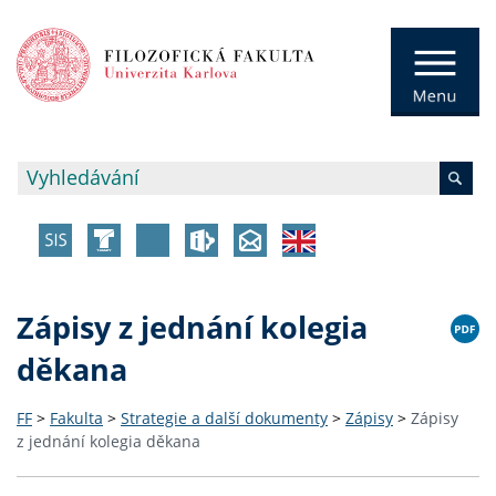
Zápisy z jednání kolegia
děkana
FF
>
Fakulta
>
Strategie a další dokumenty
>
Zápisy
>
Zápisy
z jednání kolegia děkana