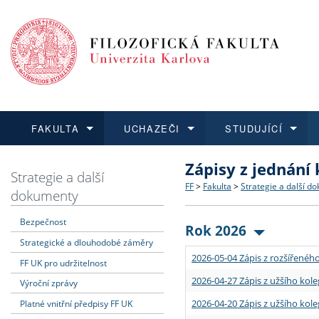
FAKULTA
UCHAZEČI
STUDUJÍCÍ
Zápisy z jednání
FAKULTA
UCHAZEČI
STUDUJÍCÍ
VĚDA A VÝZKUM
ZAHRANIČÍ
Struktura a historie
Co studovat a jak se přihlá
Bakalářské a magisterské
O vědě a výzkumu na FF
Aktuální nabídky a výběrov
Strategie a další
FF
>
Fakulta
>
Strategie a další d
dokumenty
Dozvědět se více
Podat přihlášku
Dozvědět se více
Dozvědět se více
Dozvědět se více
Strategie a další dokumen
Učitelské studijní program
Doktorské studium
Akademické kvalifikace
Vyjíždějící studenti
Bezpečnost
Rok 2026
Strategické a dlouhodobé záměry
Podpora a benefity pro z
Informace k průběhu přijím
Rigorózní řízení
Granty a projekty
Přijíždějící studenti
2026-05-04 Zápis z rozšířeného
FF UK pro udržitelnost
Absolventi fakulty
Vyjíždějící zaměstnanci
2026-04-27 Zápis z užšího kole
Výroční zprávy
2026-04-20 Zápis z užšího kole
Platné vnitřní předpisy FF UK
Fakultní školy FF UK