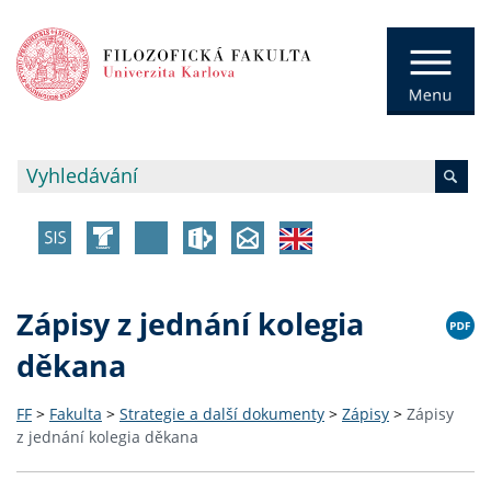
Zápisy z jednání kolegia
děkana
FF
>
Fakulta
>
Strategie a další dokumenty
>
Zápisy
>
Zápisy
z jednání kolegia děkana