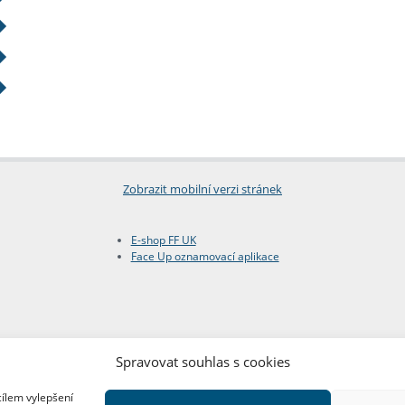
Zobrazit mobilní verzi stránek
E-shop FF UK
Face Up oznamovací aplikace
Spravovat souhlas s cookies
cílem vylepšení