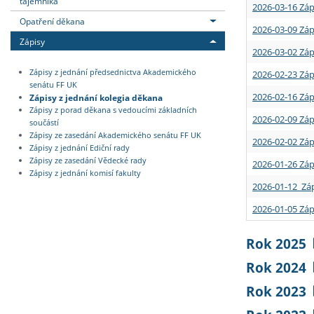
tajemníka
2026-03-16 Záp
Opatření děkana
2026-03-09 Záp
Zápisy
2026-03-02 Záp
Zápisy z jednání předsednictva Akademického
2026-02-23 Záp
senátu FF UK
2026-02-16 Záp
Zápisy z jednání kolegia děkana
Zápisy z porad děkana s vedoucími základních
2026-02-09 Záp
součástí
Zápisy ze zasedání Akademického senátu FF UK
2026-02-02 Záp
Zápisy z jednání Ediční rady
Zápisy ze zasedání Vědecké rady
2026-01-26 Záp
Zápisy z jednání komisí fakulty
2026-01-12 Záp
2026-01-05 Záp
Rok 2025
Rok 2024
Rok 2023