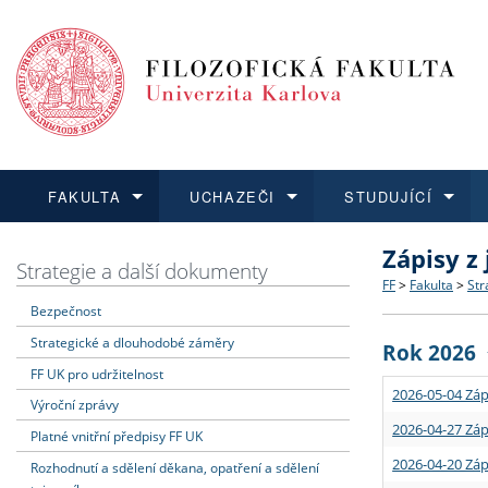
FAKULTA
UCHAZEČI
STUDUJÍCÍ
Zápisy z
FAKULTA
UCHAZEČI
STUDUJÍCÍ
VĚDA A VÝZKUM
ZAHRANIČÍ
Struktura a
Co studova
Bakalářsk
O vědě a 
Aktuální n
Strategie a další dokumenty
FF
>
Fakulta
>
Str
Bezpečnost
Dozvědět se více
Podat přihlášku
Dozvědět se více
Dozvědět se více
Dozvědět se více
Strategie 
Učitelské 
Doktorské
Akademické
Vyjíždějící
Strategické a dlouhodobé záměry
Rok 2026
Podpora a
Informace 
Rigorózní 
Granty a p
Přijíždějíc
FF UK pro udržitelnost
2026-05-04 Záp
Výroční zprávy
Absolventi
Vyjíždějíc
2026-04-27 Záp
Platné vnitřní předpisy FF UK
2026-04-20 Záp
Rozhodnutí a sdělení děkana, opatření a sdělení
Fakultní š