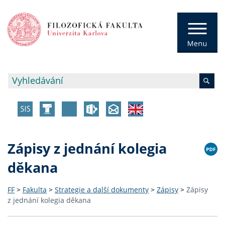
Zápisy z jednání kolegia
děkana
FF
>
Fakulta
>
Strategie a další dokumenty
>
Zápisy
>
Zápisy
z jednání kolegia děkana