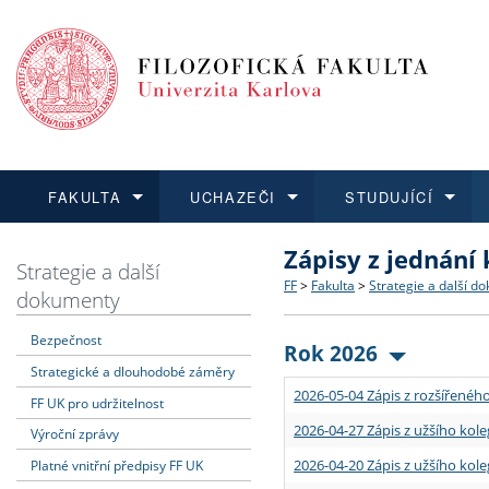
FAKULTA
UCHAZEČI
STUDUJÍCÍ
Zápisy z jednání
FAKULTA
UCHAZEČI
STUDUJÍCÍ
VĚDA A VÝZKUM
ZAHRANIČÍ
Struktura a historie
Co studovat a jak se přihlá
Bakalářské a magisterské
O vědě a výzkumu na FF
Aktuální nabídky a výběrov
Strategie a další
FF
>
Fakulta
>
Strategie a další d
dokumenty
Dozvědět se více
Podat přihlášku
Dozvědět se více
Dozvědět se více
Dozvědět se více
Strategie a další dokumen
Učitelské studijní program
Doktorské studium
Akademické kvalifikace
Vyjíždějící studenti
Bezpečnost
Rok 2026
Strategické a dlouhodobé záměry
Podpora a benefity pro z
Informace k průběhu přijím
Rigorózní řízení
Granty a projekty
Přijíždějící studenti
2026-05-04 Zápis z rozšířeného
FF UK pro udržitelnost
Absolventi fakulty
Vyjíždějící zaměstnanci
2026-04-27 Zápis z užšího kole
Výroční zprávy
2026-04-20 Zápis z užšího kole
Platné vnitřní předpisy FF UK
Fakultní školy FF UK