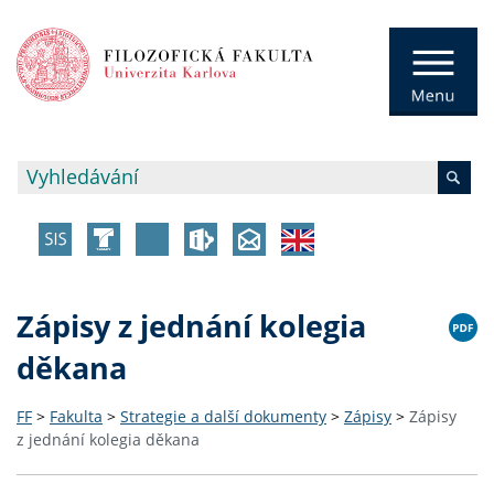
Zápisy z jednání kolegia
děkana
FF
>
Fakulta
>
Strategie a další dokumenty
>
Zápisy
>
Zápisy
z jednání kolegia děkana