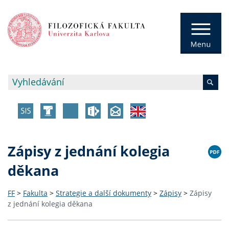
Zápisy z jednání kolegia
děkana
FF
>
Fakulta
>
Strategie a další dokumenty
>
Zápisy
>
Zápisy
z jednání kolegia děkana