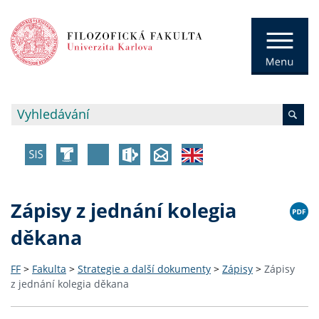
Zápisy z jednání kolegia
děkana
FF
>
Fakulta
>
Strategie a další dokumenty
>
Zápisy
>
Zápisy
z jednání kolegia děkana