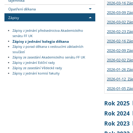
tajemníka
2026-03-16 Záp
Opatření děkana
2026-03-09 Záp
Zápisy
2026-03-02 Záp
Zápisy z jednání předsednictva Akademického
2026-02-23 Záp
senátu FF UK
2026-02-16 Záp
Zápisy z jednání kolegia děkana
Zápisy z porad děkana s vedoucími základních
2026-02-09 Záp
součástí
Zápisy ze zasedání Akademického senátu FF UK
2026-02-02 Záp
Zápisy z jednání Ediční rady
Zápisy ze zasedání Vědecké rady
2026-01-26 Záp
Zápisy z jednání komisí fakulty
2026-01-12 Záp
2026-01-05 Záp
Rok 2025
Rok 2024
Rok 2023