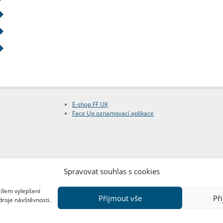
E-shop FF UK
Face Up oznamovací aplikace
Spravovat souhlas s cookies
cílem vylepšení
Přijmout vše
Př
droje návštěvnosti.
Copyright © FF UK 2026
Design:
Red Peppers