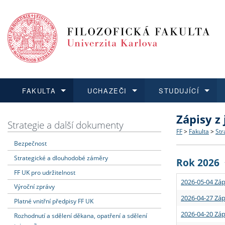
FAKULTA
UCHAZEČI
STUDUJÍCÍ
Zápisy z
FAKULTA
UCHAZEČI
STUDUJÍCÍ
VĚDA A VÝZKUM
ZAHRANIČÍ
Struktura a
Co studova
Bakalářsk
O vědě a 
Aktuální n
Strategie a další dokumenty
FF
>
Fakulta
>
Str
Bezpečnost
Dozvědět se více
Podat přihlášku
Dozvědět se více
Dozvědět se více
Dozvědět se více
Strategie 
Učitelské 
Doktorské
Akademické
Vyjíždějící
Strategické a dlouhodobé záměry
Rok 2026
Podpora a
Informace 
Rigorózní 
Granty a p
Přijíždějíc
FF UK pro udržitelnost
2026-05-04 Záp
Výroční zprávy
Absolventi
Vyjíždějíc
2026-04-27 Záp
Platné vnitřní předpisy FF UK
2026-04-20 Záp
Rozhodnutí a sdělení děkana, opatření a sdělení
Fakultní š