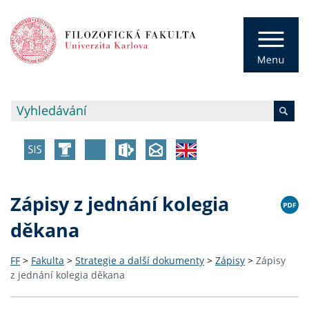
Zápisy z jednání kolegia
děkana
FF
>
Fakulta
>
Strategie a další dokumenty
>
Zápisy
>
Zápisy
z jednání kolegia děkana