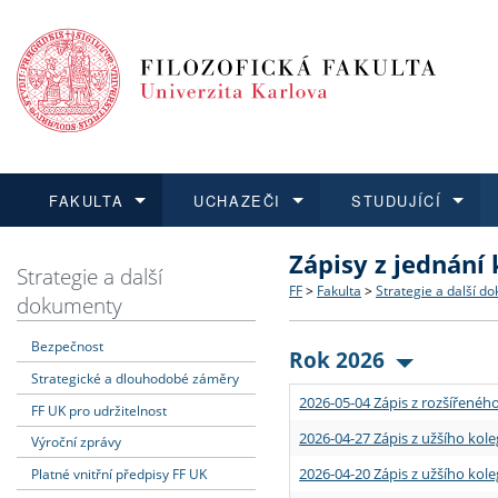
FAKULTA
UCHAZEČI
STUDUJÍCÍ
Zápisy z jednání
FAKULTA
UCHAZEČI
STUDUJÍCÍ
VĚDA A VÝZKUM
ZAHRANIČÍ
Struktura a historie
Co studovat a jak se přihlá
Bakalářské a magisterské
O vědě a výzkumu na FF
Aktuální nabídky a výběrov
Strategie a další
FF
>
Fakulta
>
Strategie a další d
dokumenty
Dozvědět se více
Podat přihlášku
Dozvědět se více
Dozvědět se více
Dozvědět se více
Strategie a další dokumen
Učitelské studijní program
Doktorské studium
Akademické kvalifikace
Vyjíždějící studenti
Bezpečnost
Rok 2026
Strategické a dlouhodobé záměry
Podpora a benefity pro z
Informace k průběhu přijím
Rigorózní řízení
Granty a projekty
Přijíždějící studenti
2026-05-04 Zápis z rozšířeného
FF UK pro udržitelnost
Absolventi fakulty
Vyjíždějící zaměstnanci
2026-04-27 Zápis z užšího kole
Výroční zprávy
2026-04-20 Zápis z užšího kole
Platné vnitřní předpisy FF UK
Fakultní školy FF UK