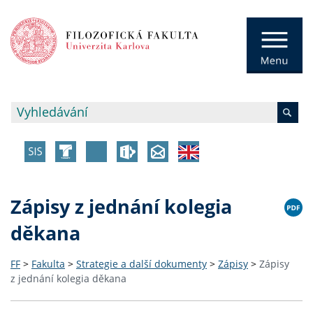
Zápisy z jednání kolegia
děkana
FF
>
Fakulta
>
Strategie a další dokumenty
>
Zápisy
>
Zápisy
z jednání kolegia děkana