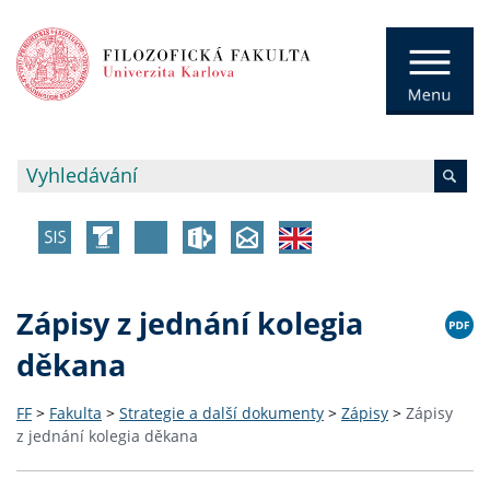
Zápisy z jednání kolegia
děkana
FF
>
Fakulta
>
Strategie a další dokumenty
>
Zápisy
>
Zápisy
z jednání kolegia děkana