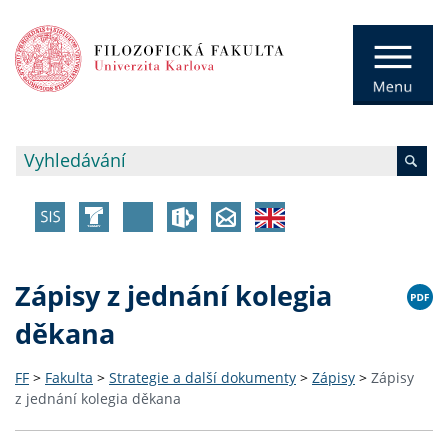
Zápisy z jednání kolegia
děkana
FF
>
Fakulta
>
Strategie a další dokumenty
>
Zápisy
>
Zápisy
z jednání kolegia děkana