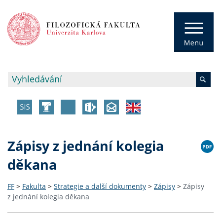
Zápisy z jednání kolegia
děkana
FF
>
Fakulta
>
Strategie a další dokumenty
>
Zápisy
>
Zápisy
z jednání kolegia děkana