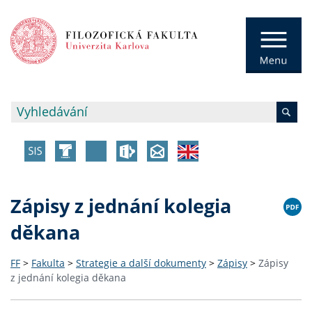
Zápisy z jednání kolegia
děkana
FF
>
Fakulta
>
Strategie a další dokumenty
>
Zápisy
>
Zápisy
z jednání kolegia děkana