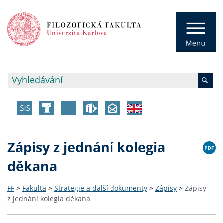
Zápisy z jednání kolegia
děkana
FF
>
Fakulta
>
Strategie a další dokumenty
>
Zápisy
>
Zápisy
z jednání kolegia děkana