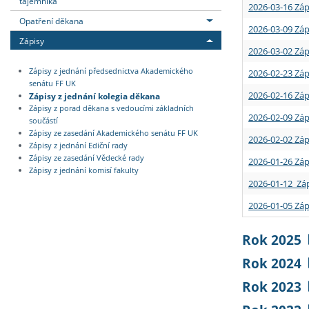
tajemníka
2026-03-16 Záp
Opatření děkana
2026-03-09 Záp
Zápisy
2026-03-02 Záp
Zápisy z jednání předsednictva Akademického
2026-02-23 Záp
senátu FF UK
2026-02-16 Záp
Zápisy z jednání kolegia děkana
Zápisy z porad děkana s vedoucími základních
2026-02-09 Záp
součástí
Zápisy ze zasedání Akademického senátu FF UK
2026-02-02 Záp
Zápisy z jednání Ediční rady
Zápisy ze zasedání Vědecké rady
2026-01-26 Záp
Zápisy z jednání komisí fakulty
2026-01-12 Záp
2026-01-05 Záp
Rok 2025
Rok 2024
Rok 2023