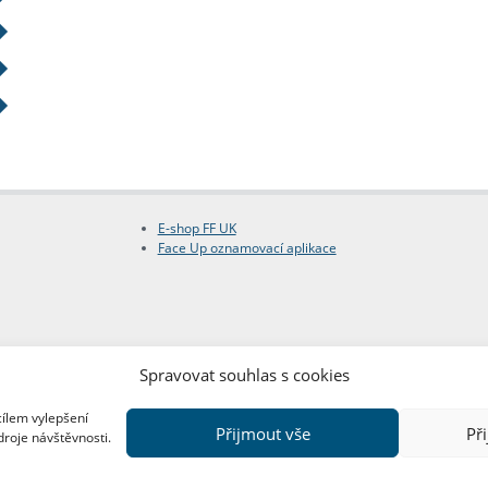
E-shop FF UK
Face Up oznamovací aplikace
Spravovat souhlas s cookies
cílem vylepšení
Přijmout vše
Př
droje návštěvnosti.
Copyright © FF UK 2026
Design:
Red Peppers