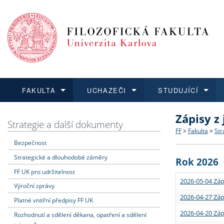
FAKULTA
UCHAZEČI
STUDUJÍCÍ
Zápisy z
FAKULTA
UCHAZEČI
STUDUJÍCÍ
VĚDA A VÝZKUM
ZAHRANIČÍ
Struktura a
Co studova
Bakalářsk
O vědě a 
Aktuální n
Strategie a další dokumenty
FF
>
Fakulta
>
Str
Bezpečnost
Dozvědět se více
Podat přihlášku
Dozvědět se více
Dozvědět se více
Dozvědět se více
Strategie 
Učitelské 
Doktorské
Akademické
Vyjíždějící
Strategické a dlouhodobé záměry
Rok 2026
Podpora a
Informace 
Rigorózní 
Granty a p
Přijíždějíc
FF UK pro udržitelnost
2026-05-04 Záp
Výroční zprávy
Absolventi
Vyjíždějíc
2026-04-27 Záp
Platné vnitřní předpisy FF UK
2026-04-20 Záp
Rozhodnutí a sdělení děkana, opatření a sdělení
Fakultní š