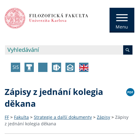
Zápisy z jednání kolegia
děkana
FF
>
Fakulta
>
Strategie a další dokumenty
>
Zápisy
>
Zápisy
z jednání kolegia děkana