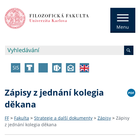
Zápisy z jednání kolegia
děkana
FF
>
Fakulta
>
Strategie a další dokumenty
>
Zápisy
>
Zápisy
z jednání kolegia děkana