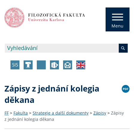
Zápisy z jednání kolegia
děkana
FF
>
Fakulta
>
Strategie a další dokumenty
>
Zápisy
>
Zápisy
z jednání kolegia děkana