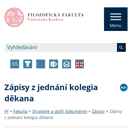
Zápisy z jednání kolegia
děkana
FF
>
Fakulta
>
Strategie a další dokumenty
>
Zápisy
>
Zápisy
z jednání kolegia děkana