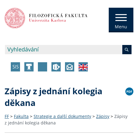
Zápisy z jednání kolegia
děkana
FF
>
Fakulta
>
Strategie a další dokumenty
>
Zápisy
>
Zápisy
z jednání kolegia děkana