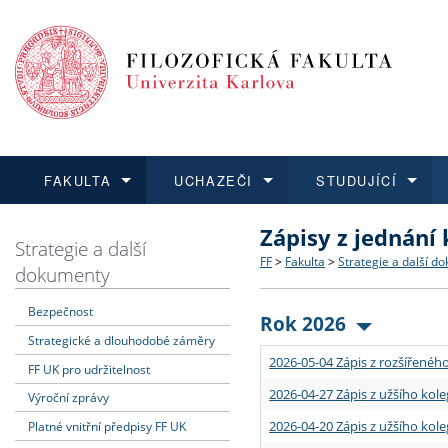
FAKULTA
UCHAZEČI
STUDUJÍCÍ
Zápisy z jednání
FAKULTA
UCHAZEČI
STUDUJÍCÍ
VĚDA A VÝZKUM
ZAHRANIČÍ
Struktura a historie
Co studovat a jak se přihlá
Bakalářské a magisterské
O vědě a výzkumu na FF
Aktuální nabídky a výběrov
Strategie a další
FF
>
Fakulta
>
Strategie a další d
dokumenty
Dozvědět se více
Podat přihlášku
Dozvědět se více
Dozvědět se více
Dozvědět se více
Strategie a další dokumen
Učitelské studijní program
Doktorské studium
Akademické kvalifikace
Vyjíždějící studenti
Bezpečnost
Rok 2026
Strategické a dlouhodobé záměry
Podpora a benefity pro z
Informace k průběhu přijí
Rigorózní řízení
Granty a projekty
Přijíždějící studenti
2026-05-04 Zápis z rozšířeného
FF UK pro udržitelnost
Absolventi fakulty
Vyjíždějící zaměstnanci
2026-04-27 Zápis z užšího kole
Výroční zprávy
2026-04-20 Zápis z užšího kole
Platné vnitřní předpisy FF UK
Fakultní školy FF UK