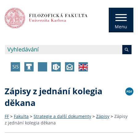
Zápisy z jednání kolegia
děkana
FF
>
Fakulta
>
Strategie a další dokumenty
>
Zápisy
>
Zápisy
z jednání kolegia děkana