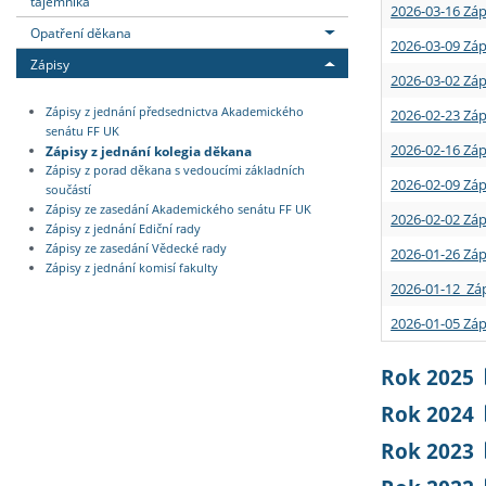
tajemníka
2026-03-16 Záp
Opatření děkana
2026-03-09 Záp
Zápisy
2026-03-02 Záp
Zápisy z jednání předsednictva Akademického
2026-02-23 Záp
senátu FF UK
2026-02-16 Záp
Zápisy z jednání kolegia děkana
Zápisy z porad děkana s vedoucími základních
2026-02-09 Záp
součástí
Zápisy ze zasedání Akademického senátu FF UK
2026-02-02 Záp
Zápisy z jednání Ediční rady
Zápisy ze zasedání Vědecké rady
2026-01-26 Záp
Zápisy z jednání komisí fakulty
2026-01-12 Záp
2026-01-05 Záp
Rok 2025
Rok 2024
Rok 2023