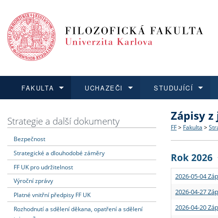
FAKULTA
UCHAZEČI
STUDUJÍCÍ
Zápisy z
FAKULTA
UCHAZEČI
STUDUJÍCÍ
VĚDA A VÝZKUM
ZAHRANIČÍ
Struktura a
Co studova
Bakalářsk
O vědě a 
Aktuální n
Strategie a další dokumenty
FF
>
Fakulta
>
Str
Bezpečnost
Dozvědět se více
Podat přihlášku
Dozvědět se více
Dozvědět se více
Dozvědět se více
Strategie 
Učitelské 
Doktorské
Akademické
Vyjíždějící
Strategické a dlouhodobé záměry
Rok 2026
Podpora a
Informace 
Rigorózní 
Granty a p
Přijíždějíc
FF UK pro udržitelnost
2026-05-04 Záp
Výroční zprávy
Absolventi
Vyjíždějíc
2026-04-27 Záp
Platné vnitřní předpisy FF UK
2026-04-20 Záp
Rozhodnutí a sdělení děkana, opatření a sdělení
Fakultní š