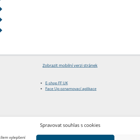
Zobrazit mobilní verzi stránek
E-shop FF UK
Face Up oznamovací aplikace
Spravovat souhlas s cookies
cílem vylepšení