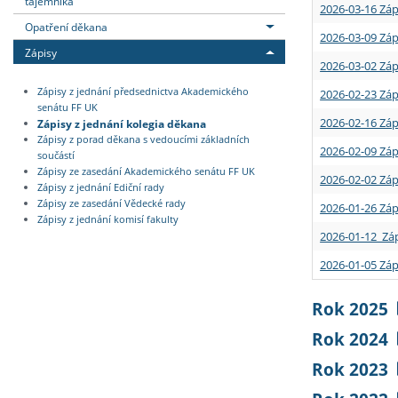
tajemníka
2026-03-16 Záp
Opatření děkana
2026-03-09 Záp
Zápisy
2026-03-02 Záp
Zápisy z jednání předsednictva Akademického
2026-02-23 Záp
senátu FF UK
2026-02-16 Záp
Zápisy z jednání kolegia děkana
Zápisy z porad děkana s vedoucími základních
2026-02-09 Záp
součástí
Zápisy ze zasedání Akademického senátu FF UK
2026-02-02 Záp
Zápisy z jednání Ediční rady
Zápisy ze zasedání Vědecké rady
2026-01-26 Záp
Zápisy z jednání komisí fakulty
2026-01-12 Záp
2026-01-05 Záp
Rok 2025
Rok 2024
Rok 2023