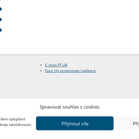
E-shop FF UK
Face Up oznamovací aplikace
Spravovat souhlas s cookies
cílem vylepšení
Přijmout vše
Př
droje návštěvnosti.
Copyright © FF UK 2026
Design:
Red Peppers