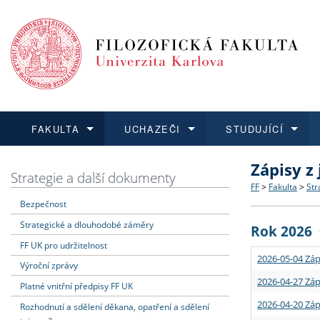
FAKULTA
UCHAZEČI
STUDUJÍCÍ
Zápisy z
FAKULTA
UCHAZEČI
STUDUJÍCÍ
VĚDA A VÝZKUM
ZAHRANIČÍ
Struktura a
Co studova
Bakalářsk
O vědě a 
Aktuální n
Strategie a další dokumenty
FF
>
Fakulta
>
Str
Bezpečnost
Dozvědět se více
Podat přihlášku
Dozvědět se více
Dozvědět se více
Dozvědět se více
Strategie 
Učitelské 
Doktorské
Akademické
Vyjíždějící
Strategické a dlouhodobé záměry
Rok 2026
Podpora a
Informace 
Rigorózní 
Granty a p
Přijíždějíc
FF UK pro udržitelnost
2026-05-04 Záp
Výroční zprávy
Absolventi
Vyjíždějíc
2026-04-27 Záp
Platné vnitřní předpisy FF UK
2026-04-20 Záp
Rozhodnutí a sdělení děkana, opatření a sdělení
Fakultní š