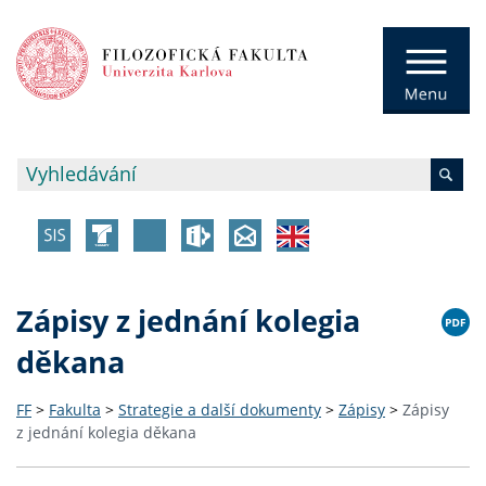
Zápisy z jednání kolegia
děkana
FF
>
Fakulta
>
Strategie a další dokumenty
>
Zápisy
>
Zápisy
z jednání kolegia děkana