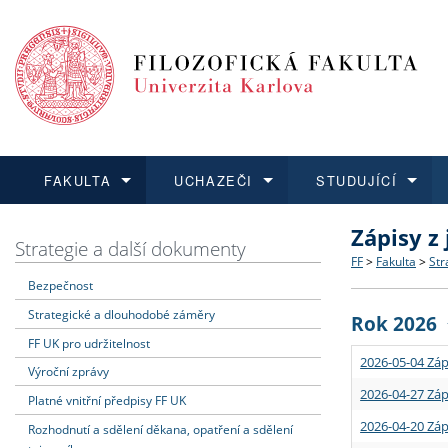
FAKULTA
UCHAZEČI
STUDUJÍCÍ
Zápisy z
FAKULTA
UCHAZEČI
STUDUJÍCÍ
VĚDA A VÝZKUM
ZAHRANIČÍ
Struktura a
Co studova
Bakalářsk
O vědě a 
Aktuální n
Strategie a další dokumenty
FF
>
Fakulta
>
Str
Bezpečnost
Dozvědět se více
Podat přihlášku
Dozvědět se více
Dozvědět se více
Dozvědět se více
Strategie 
Učitelské 
Doktorské
Akademické
Vyjíždějící
Strategické a dlouhodobé záměry
Rok 2026
Podpora a
Informace 
Rigorózní 
Granty a p
Přijíždějíc
FF UK pro udržitelnost
2026-05-04 Záp
Výroční zprávy
Absolventi
Vyjíždějíc
2026-04-27 Záp
Platné vnitřní předpisy FF UK
2026-04-20 Záp
Rozhodnutí a sdělení děkana, opatření a sdělení
Fakultní š