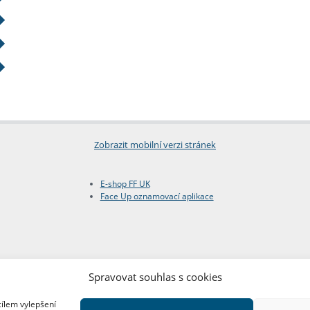
Zobrazit mobilní verzi stránek
E-shop FF UK
Face Up oznamovací aplikace
Spravovat souhlas s cookies
cílem vylepšení