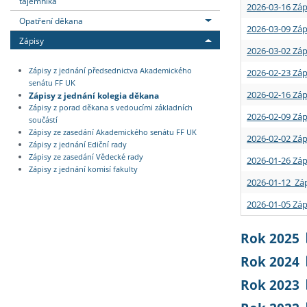
tajemníka
2026-03-16 Záp
Opatření děkana
2026-03-09 Záp
Zápisy
2026-03-02 Záp
Zápisy z jednání předsednictva Akademického
2026-02-23 Záp
senátu FF UK
2026-02-16 Záp
Zápisy z jednání kolegia děkana
Zápisy z porad děkana s vedoucími základních
2026-02-09 Záp
součástí
Zápisy ze zasedání Akademického senátu FF UK
2026-02-02 Záp
Zápisy z jednání Ediční rady
Zápisy ze zasedání Vědecké rady
2026-01-26 Záp
Zápisy z jednání komisí fakulty
2026-01-12 Záp
2026-01-05 Záp
Rok 2025
Rok 2024
Rok 2023