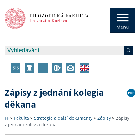
Zápisy z jednání kolegia
děkana
FF
>
Fakulta
>
Strategie a další dokumenty
>
Zápisy
>
Zápisy
z jednání kolegia děkana