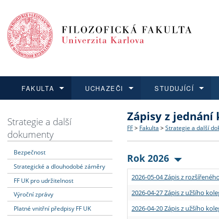
FAKULTA
UCHAZEČI
STUDUJÍCÍ
Zápisy z jednání
FAKULTA
UCHAZEČI
STUDUJÍCÍ
VĚDA A VÝZKUM
ZAHRANIČÍ
Struktura a historie
Co studovat a jak se přihlá
Bakalářské a magisterské
O vědě a výzkumu na FF
Aktuální nabídky a výběrov
Strategie a další
FF
>
Fakulta
>
Strategie a další d
dokumenty
Dozvědět se více
Podat přihlášku
Dozvědět se více
Dozvědět se více
Dozvědět se více
Strategie a další dokumen
Učitelské studijní program
Doktorské studium
Akademické kvalifikace
Vyjíždějící studenti
Bezpečnost
Rok 2026
Strategické a dlouhodobé záměry
Podpora a benefity pro z
Informace k průběhu přijím
Rigorózní řízení
Granty a projekty
Přijíždějící studenti
2026-05-04 Zápis z rozšířeného
FF UK pro udržitelnost
Absolventi fakulty
Vyjíždějící zaměstnanci
2026-04-27 Zápis z užšího kole
Výroční zprávy
2026-04-20 Zápis z užšího kole
Platné vnitřní předpisy FF UK
Fakultní školy FF UK