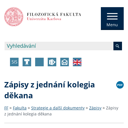
Zápisy z jednání kolegia
děkana
FF
>
Fakulta
>
Strategie a další dokumenty
>
Zápisy
>
Zápisy
z jednání kolegia děkana