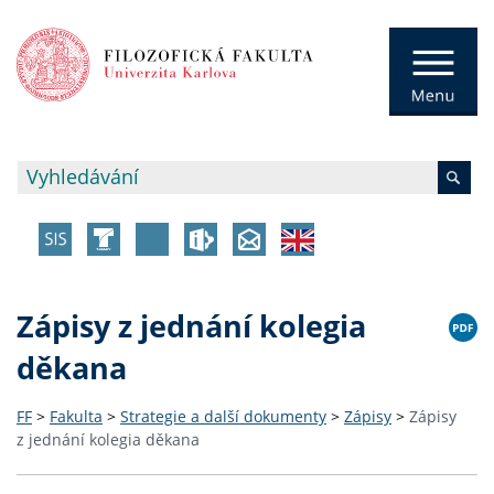
Zápisy z jednání kolegia
děkana
FF
>
Fakulta
>
Strategie a další dokumenty
>
Zápisy
>
Zápisy
z jednání kolegia děkana