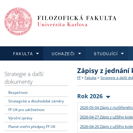
FAKULTA
UCHAZEČI
STUDUJÍCÍ
Zápisy z jednání
FAKULTA
UCHAZEČI
STUDUJÍCÍ
VĚDA A VÝZKUM
ZAHRANIČÍ
Struktura a historie
Co studovat a jak se přihlá
Bakalářské a magisterské
O vědě a výzkumu na FF
Aktuální nabídky a výběrov
Strategie a další
FF
>
Fakulta
>
Strategie a další d
dokumenty
Dozvědět se více
Podat přihlášku
Dozvědět se více
Dozvědět se více
Dozvědět se více
Strategie a další dokumen
Učitelské studijní program
Doktorské studium
Akademické kvalifikace
Vyjíždějící studenti
Bezpečnost
Rok 2026
Strategické a dlouhodobé záměry
Podpora a benefity pro z
Informace k průběhu přijím
Rigorózní řízení
Granty a projekty
Přijíždějící studenti
2026-05-04 Zápis z rozšířeného
FF UK pro udržitelnost
Absolventi fakulty
Vyjíždějící zaměstnanci
2026-04-27 Zápis z užšího kole
Výroční zprávy
2026-04-20 Zápis z užšího kole
Platné vnitřní předpisy FF UK
Fakultní školy FF UK