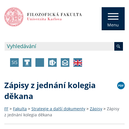
Zápisy z jednání kolegia
děkana
FF
>
Fakulta
>
Strategie a další dokumenty
>
Zápisy
>
Zápisy
z jednání kolegia děkana