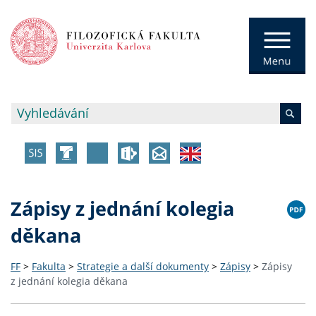
Zápisy z jednání kolegia
děkana
FF
>
Fakulta
>
Strategie a další dokumenty
>
Zápisy
>
Zápisy
z jednání kolegia děkana