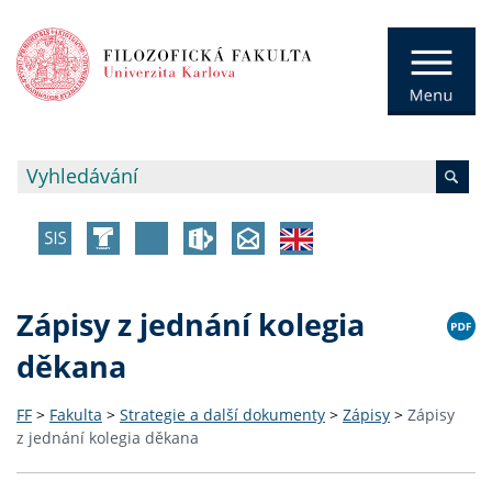
Zápisy z jednání kolegia
děkana
FF
>
Fakulta
>
Strategie a další dokumenty
>
Zápisy
>
Zápisy
z jednání kolegia děkana