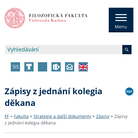
Zápisy z jednání kolegia
děkana
FF
>
Fakulta
>
Strategie a další dokumenty
>
Zápisy
>
Zápisy
z jednání kolegia děkana