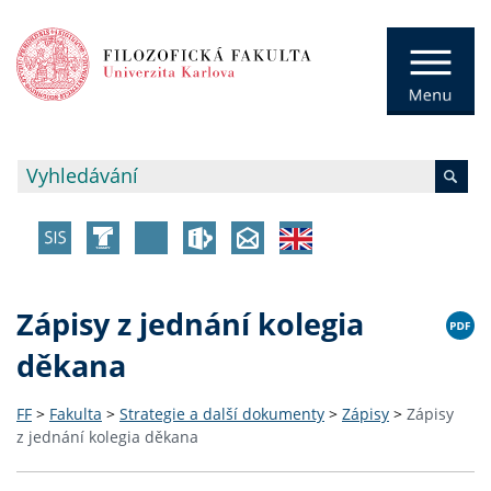
Zápisy z jednání kolegia
děkana
FF
>
Fakulta
>
Strategie a další dokumenty
>
Zápisy
>
Zápisy
z jednání kolegia děkana